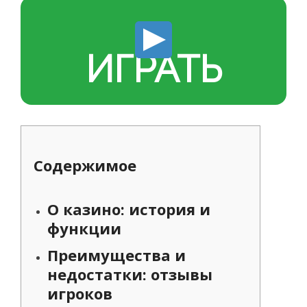
ИГРАТЬ
Содержимое
О казино: история и
функции
Преимущества и
недостатки: отзывы
игроков