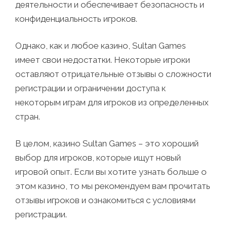
деятельности и обеспечивает безопасность и
конфиденциальность игроков.
Однако, как и любое казино, Sultan Games
имеет свои недостатки. Некоторые игроки
оставляют отрицательные отзывы о сложности
регистрации и ограничении доступа к
некоторым играм для игроков из определенных
стран.
В целом, казино Sultan Games – это хороший
выбор для игроков, которые ищут новый
игровой опыт. Если вы хотите узнать больше о
этом казино, то мы рекомендуем вам прочитать
отзывы игроков и ознакомиться с условиями
регистрации.