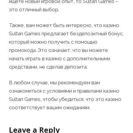
ищете новый игровой опыт, то Sultan Games –
это отличный выбор.
Также, вам может быть интересно, что казино
Sultan Games предлагает бездепозитный бонус,
который можно получить с помощью
промокода. Это означает, что вы можете
начать играть в казино с дополнительными
средствами, не сделав депозита.
В любом случае, мы рекомендуем вам
ознакомиться с условиями и правилами казино
Sultan Games, чтобы убедиться, что это казино
соответствует вашим ожиданиям.
Leave a Reply